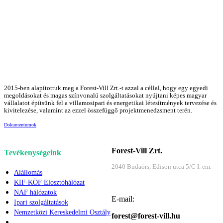
2015-ben alapítottuk meg a Forest-Vill Zrt.-t azzal a céllal, hogy egy egyedi
megoldásokat és magas színvonalú szolgáltatásokat nyújtani képes magyar
vállalatot építsünk fel a villamosipari és energetikai létesítmények tervezése és
kivitelezése, valamint az ezzel összefüggő projektmenedzsment terén.
Dokumentumok
Forest-Vill Zrt.
Tevékenységeink
2040 Budaörs, Edison utca 5/C I. em.
Alállomás
KIF-KÖF Elosztóhálózat
NAF hálózatok
E-mail:
Ipari szolgáltatások
Nemzetközi Kereskedelmi Osztály
forest@forest-vill.hu