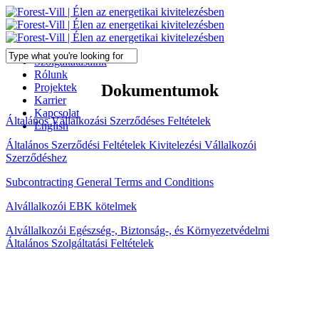
Skip
to
main
content
Menu
Szolgáltatásaink
Close
Rólunk
Search
Projektek
Dokumentumok
Karrier
Kapcsolat
Általános Vállalkozási Szerződéses Feltételek
English
Általános Szerződési Feltételek Kivitelezési Vállalkozói
Szerződéshez
Subcontracting General Terms and Conditions
Alvállalkozói EBK kötelmek
Alvállalkozói Egészség-, Biztonság-, és Környezetvédelmi
Általános Szolgáltatási Feltételek